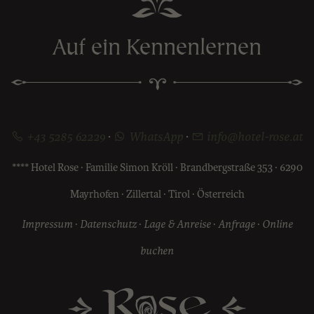
Auf ein Kennenlernen
+43 5285 62229
·
WhatsApp
·
info@hotel-rose.at
**** Hotel Rose · Familie Simon Kröll · Brandbergstraße 353 · 6290
Mayrhofen · Zillertal · Tirol · Österreich
Impressum
·
Datenschutz
·
Lage & Anreise
·
Anfrage
·
Online
buchen