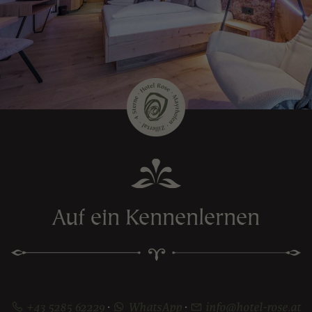
Auf ein Kennenlernen
+43 5285 62229
·
WhatsApp
·
info@hotel-rose.at