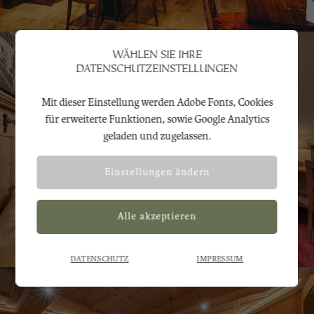
WÄHLEN SIE IHRE
DATENSCHUTZEINSTELLUNGEN
Mit dieser Einstellung werden Adobe Fonts, Cookies
Mit dieser Einstellung wird zur
Notwendig
für erweiterte Funktionen, sowie Google Analytics
korrekten Darstellung der Website Adobe
geladen und zugelassen.
Fonts geladen.
Einstellungen ändern
Mit dieser Einstellung werden Adobe
Analyse
Fonts, Cookies für erweiterte Funktionen,
sowie Google Analytics geladen und
zugelassen.
DATENSCHUTZ
IMPRESSUM