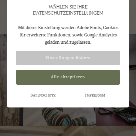
WÄHLEN SIE IHRE
DATENSCHUTZEINSTELLUNGEN
Mit dieser Einstellung werden Adobe Fonts, Cookies
Mit dieser Einstellung wird zur
Notwendig
für erweiterte Funktionen, sowie Google Analytics
korrekten Darstellung der Website Adobe
geladen und zugelassen.
Fonts geladen.
Einstellungen ändern
Mit dieser Einstellung werden Adobe
Analyse
Fonts, Cookies für erweiterte Funktionen,
sowie Google Analytics geladen und
zugelassen.
DATENSCHUTZ
IMPRESSUM
Zurück