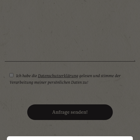
31
1
2
3
4
5
6
Heute
Löschen
Schließen
Ich habe die
Datenschutzerklärung
gelesen und stimme der
Verarbeitung meiner persönlichen Daten zu!
Anfrage senden!