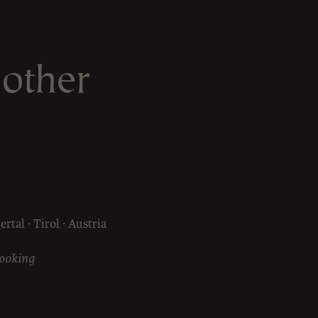
 other
rtal · Tirol · Austria
booking