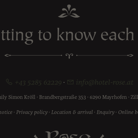
tting to know each
·
+43 5285 62229
info@hotel-rose.at
ily Simon Kröll · Brandbergstraße 353 · 6290 Mayrhofen · Zille
notice
·
Privacy policy
·
Location & arrival
·
Enquiry
·
Online 