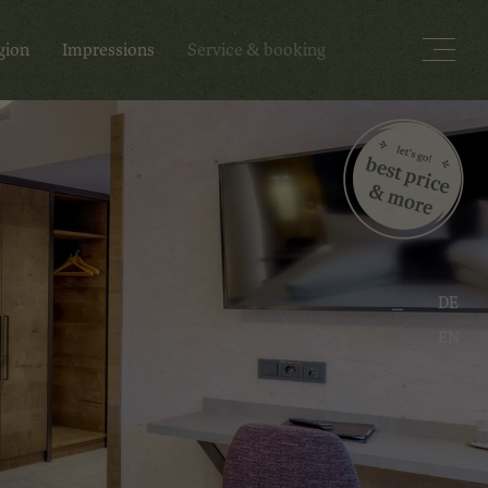
gion
Impressions
Service & booking
DE
EN