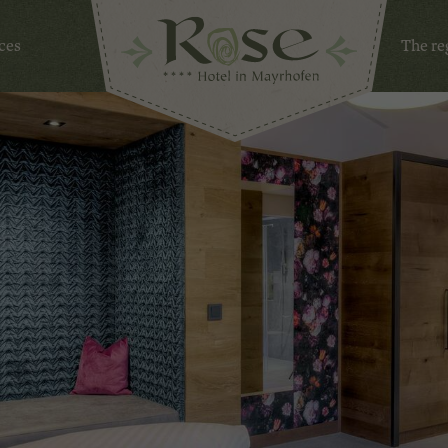
ces
The re