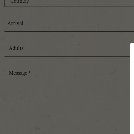
August
2026
Sun
Mon
Tue
Wed
Thu
Fri
Sat
26
27
28
29
30
31
1
2
3
4
5
6
7
8
9
10
11
12
13
14
1
16
17
18
19
20
21
2
23
24
25
26
27
28
2
30
31
1
2
3
4
Today
Clear
Close