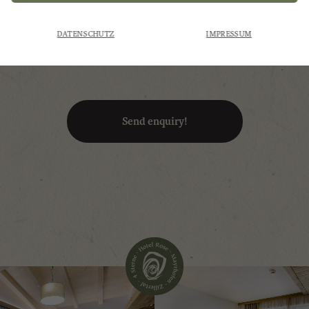
DATENSCHUTZ
IMPRESSUM
t for the processing of my personal data!
Zurück
Send enquiry!