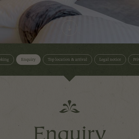
oking
Enquiry
Top location & arrival
Legal notice
Pri
Enquiry