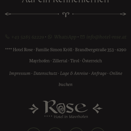
+43 5285 62229
·
WhatsApp
·
info@hotel-rose.at
**** Hotel Rose · Familie Simon Kröll · Brandbergstraße 353 · 6290
Mayrhofen · Zillertal · Tirol · Österreich
Impressum
·
Datenschutz
·
Lage & Anreise
·
Anfrage
·
Online
buchen