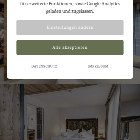
für erweiterte Funktionen, sowie Google Analytics
korrekten Darstellung der Website Adobe
geladen und zugelassen.
Fonts geladen.
Einstellungen ändern
Mit dieser Einstellung werden Adobe
Analyse
Fonts, Cookies für erweiterte Funktionen,
sowie Google Analytics geladen und
zugelassen.
DATENSCHUTZ
IMPRESSUM
Zurück