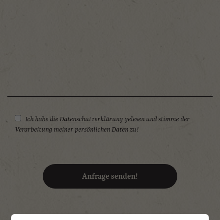
31
1
2
3
4
5
6
Heute
Löschen
Schließen
Ich habe die
Datenschutzerklärung
gelesen und stimme der
Verarbeitung meiner persönlichen Daten zu!
Anfrage senden!