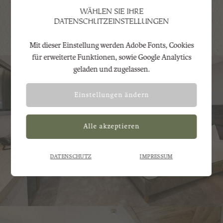
WÄHLEN SIE IHRE
DATENSCHUTZEINSTELLUNGEN
Mit dieser Einstellung werden Adobe Fonts, Cookies
Mit dieser Einstellung wird zur
Notwendig
für erweiterte Funktionen, sowie Google Analytics
korrekten Darstellung der Website Adobe
geladen und zugelassen.
Fonts geladen.
Einstellungen ändern
Mit dieser Einstellung werden Adobe
Analyse
Fonts, Cookies für erweiterte Funktionen,
sowie Google Analytics geladen und
zugelassen.
DATENSCHUTZ
IMPRESSUM
Zurück